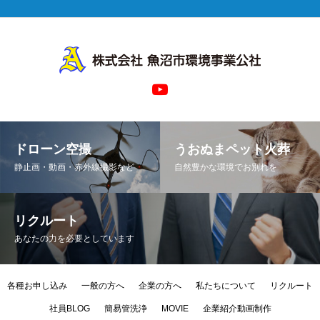
ドローン空撮
うおぬまペット火葬
静止画・動画・赤外線撮影など
自然豊かな環境でお別れを
リクルート
あなたの力を必要としています
各種お申し込み
一般の方へ
企業の方へ
私たちについて
リクルート
社員BLOG
簡易管洗浄
MOVIE
企業紹介動画制作